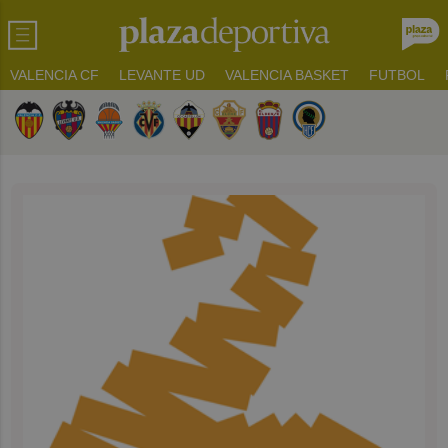
VALENCIA CF
LEVANTE UD
VALENCIA BASKET
FUTBOL