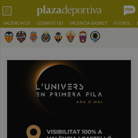
VALENCIA CF
LEVANTE UD
VALENCIA BASKET
FUTBOL