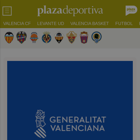
VALENCIA CF
LEVANTE UD
VALENCIA BASKET
FUTBOL