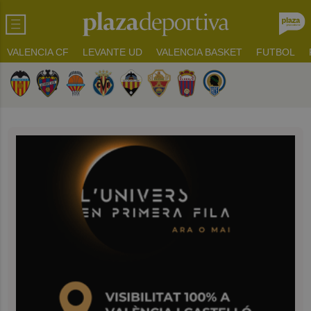
VALENCIA CF
LEVANTE UD
VALENCIA BASKET
FUTBOL