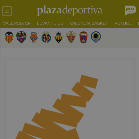
VALENCIA CF
LEVANTE UD
VALENCIA BASKET
FUTBOL