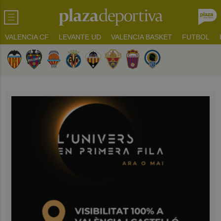
VALENCIA CF
LEVANTE UD
VALENCIA BASKET
FUTBOL