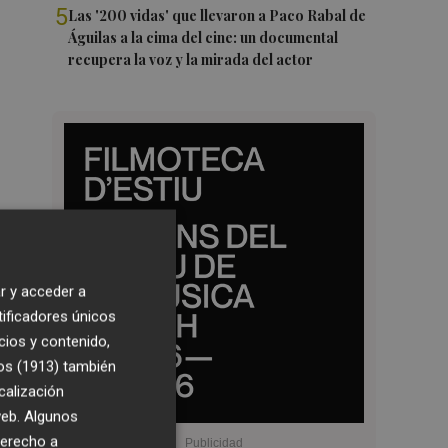
5
Las '200 vidas' que llevaron a Paco Rabal de
Águilas a la cima del cine: un documental
recupera la voz y la mirada del actor
r y acceder a
tificadores únicos
cios y contenido,
os (1913)
también
calización
 web. Algunos
derecho a