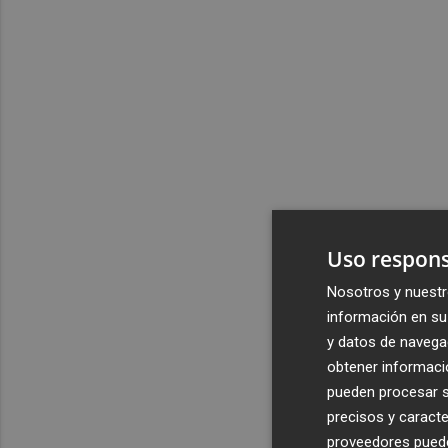
Uso respons
Nosotros y nuestr
información en su 
y datos de navega
obtener informació
pueden procesar su
precisos y caracte
proveedores pueden