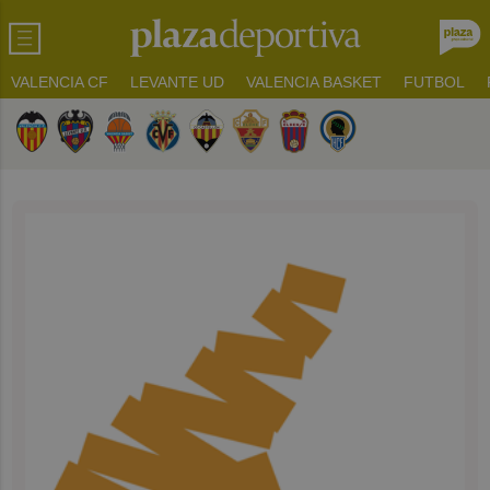
VALENCIA CF
LEVANTE UD
VALENCIA BASKET
FUTBOL