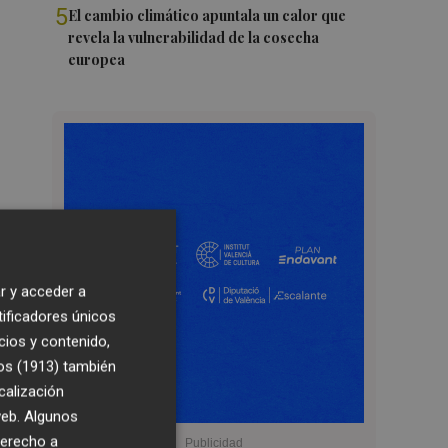
5
El cambio climático apuntala un calor que
revela la vulnerabilidad de la cosecha
europea
r y acceder a
tificadores únicos
cios y contenido,
os (1913)
también
calización
 web. Algunos
derecho a