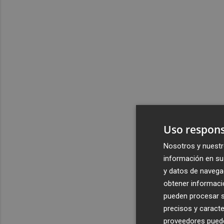
Uso respons
Nosotros y nuestr
información en su 
y datos de navega
obtener informació
pueden procesar su
precisos y caracte
proveedores pueden