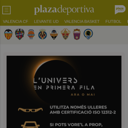
VALENCIA CF
LEVANTE UD
VALENCIA BASKET
FUTBOL