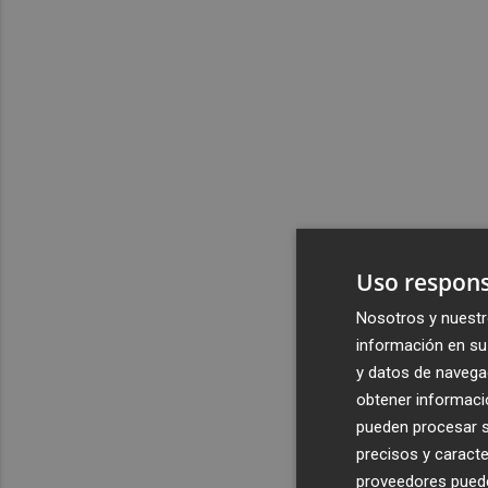
Uso respons
Nosotros y nuestr
información en su 
y datos de navega
obtener informació
pueden procesar su
precisos y caracte
proveedores pueden