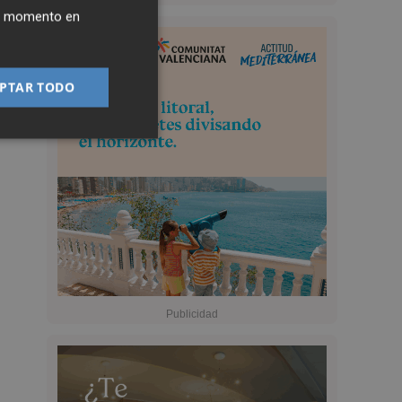
ier momento en
PTAR TODO