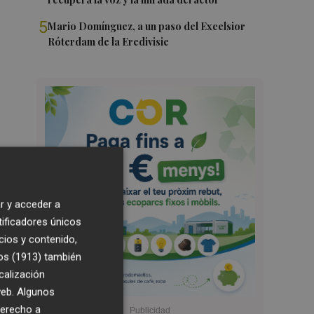
5
Mario Domínguez, a un paso del Excelsior
Róterdam de la Eredivisie
r y acceder a
tificadores únicos
cios y contenido,
os (1913)
también
calización
 web. Algunos
derecho a