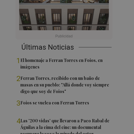
Últimas Noticias
1
El homenaje a Ferran Torres en Foios, en
imágenes
2
Ferran Torres, recibido con un baño de
masas en su pueblo: "Allá donde voy siempre
digo que soy de Foios"
3
Foios se vuelca con Ferran Torres
4
Las '200 vidas' que llevaron a Paco Rabal de
Águilas a la cima del cine: un documental
recupera la voz y la mirada del actor