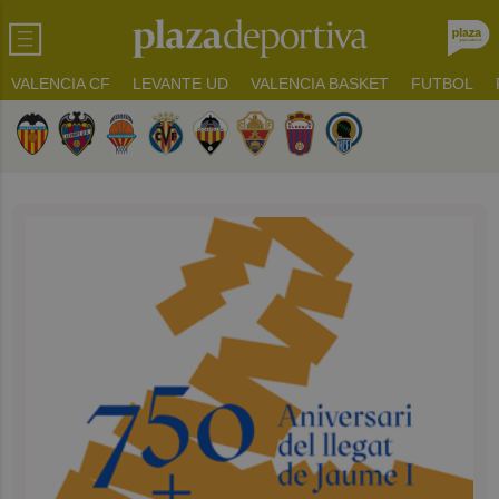
VALENCIA CF
LEVANTE UD
VALENCIA BASKET
FUTBOL