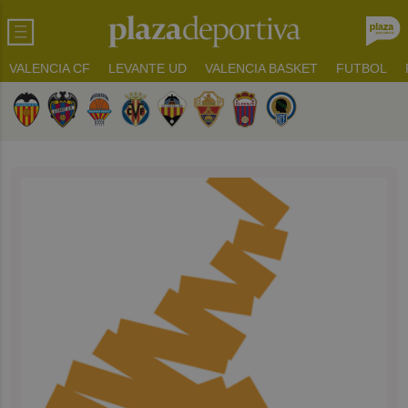
VALENCIA CF
LEVANTE UD
VALENCIA BASKET
FUTBOL