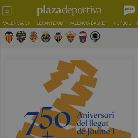
VALENCIA CF
LEVANTE UD
VALENCIA BASKET
FUTBOL