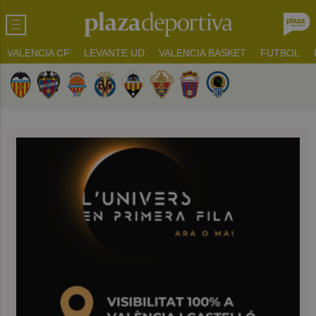
VALENCIA CF
LEVANTE UD
VALENCIA BASKET
FUTBOL