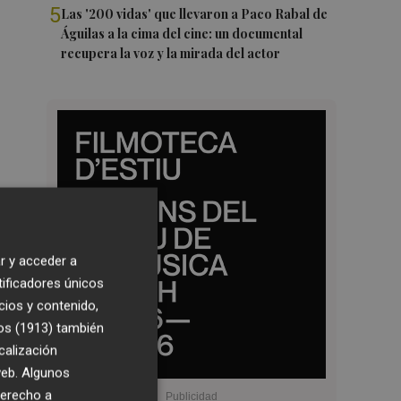
5
Las '200 vidas' que llevaron a Paco Rabal de
Águilas a la cima del cine: un documental
recupera la voz y la mirada del actor
r y acceder a
tificadores únicos
cios y contenido,
os (1913)
también
calización
 web. Algunos
derecho a