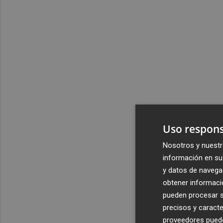
Uso respons
Nosotros y nuestr
información en su 
y datos de navega
obtener informació
pueden procesar su
precisos y caracte
proveedores pueden