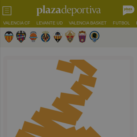
VALENCIA CF
LEVANTE UD
VALENCIA BASKET
FUTBOL