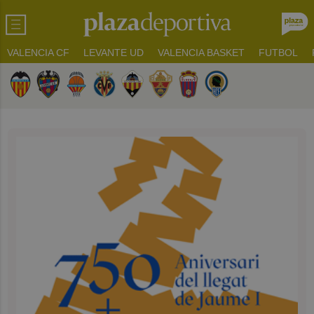
VALENCIA CF
LEVANTE UD
VALENCIA BASKET
FUTBOL