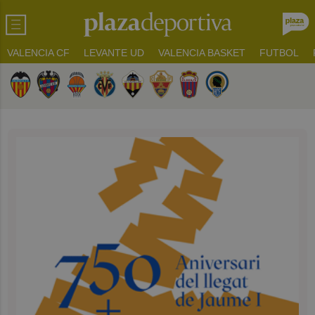
VALENCIA CF
LEVANTE UD
VALENCIA BASKET
FUTBOL