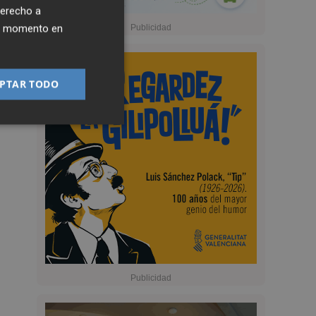
derecho a
ier momento en
PTAR TODO