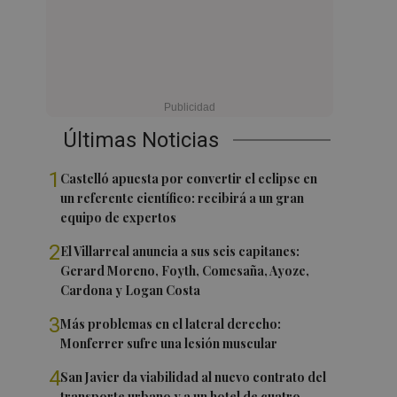
Últimas Noticias
1
Castelló apuesta por convertir el eclipse en
un referente científico: recibirá a un gran
equipo de expertos
2
El Villarreal anuncia a sus seis capitanes:
Gerard Moreno, Foyth, Comesaña, Ayoze,
Cardona y Logan Costa
3
Más problemas en el lateral derecho:
Monferrer sufre una lesión muscular
4
San Javier da viabilidad al nuevo contrato del
transporte urbano y a un hotel de cuatro