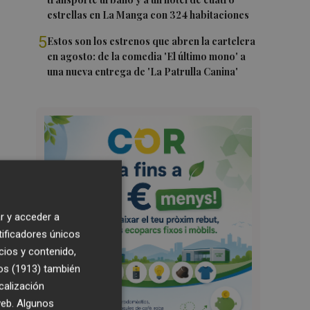
estrellas en La Manga con 324 habitaciones
5
Estos son los estrenos que abren la cartelera
en agosto: de la comedia 'El último mono' a
una nueva entrega de 'La Patrulla Canina'
r y acceder a
tificadores únicos
cios y contenido,
os (1913)
también
calización
 web. Algunos