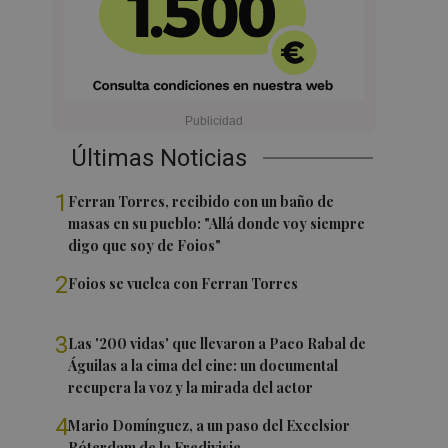
Últimas Noticias
1
Ferran Torres, recibido con un baño de
masas en su pueblo: "Allá donde voy siempre
digo que soy de Foios"
2
Foios se vuelca con Ferran Torres
3
Las '200 vidas' que llevaron a Paco Rabal de
Águilas a la cima del cine: un documental
recupera la voz y la mirada del actor
4
Mario Domínguez, a un paso del Excelsior
Róterdam de la Eredivisie