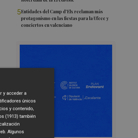
5
Entidades del Camp d'Elx reclaman más
protagonismo en las fiestas para la Ufece y
conciertos en valenciano
r y acceder a
tificadores únicos
cios y contenido,
os (1913)
también
calización
 web. Algunos