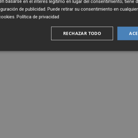
 basarse en el interés legítimo en lugar del consentimiento; tiene 
guración de publicidad
. Puede retirar su consentimiento en cualqu
cookies
.
Política de privacidad
RECHAZAR TODO
ACE