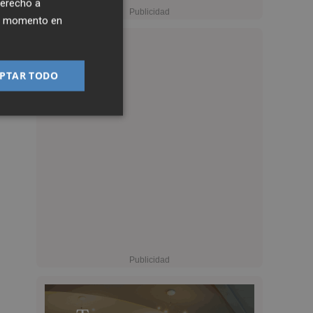
derecho a
ier momento en
PTAR TODO