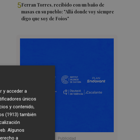
5
Ferran Torres, recibido con un baño de
masas en su pueblo: "Allá donde voy siempre
digo que soy de Foios"
r y acceder a
tificadores únicos
cios y contenido,
os (1913)
también
calización
 web. Algunos
derecho a