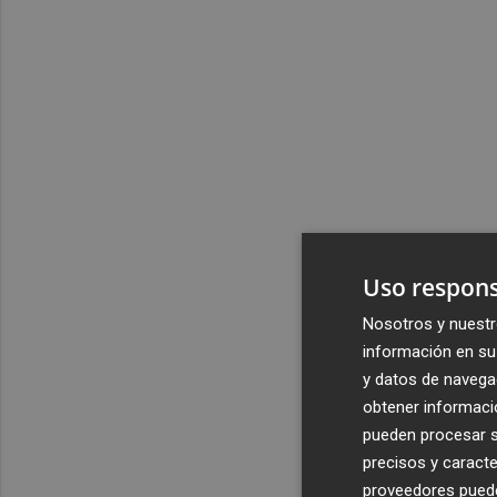
Uso respons
Nosotros y nuestr
información en su 
y datos de navega
obtener informació
pueden procesar su
precisos y caracte
proveedores pueden