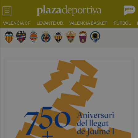
VALENCIA CF
LEVANTE UD
VALENCIA BASKET
FUTBOL