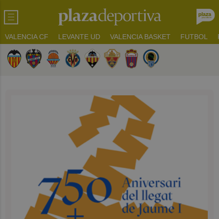
VALENCIA CF
LEVANTE UD
VALENCIA BASKET
FUTBOL