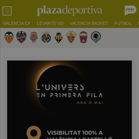
VALENCIA CF
LEVANTE UD
VALENCIA BASKET
FUTBOL