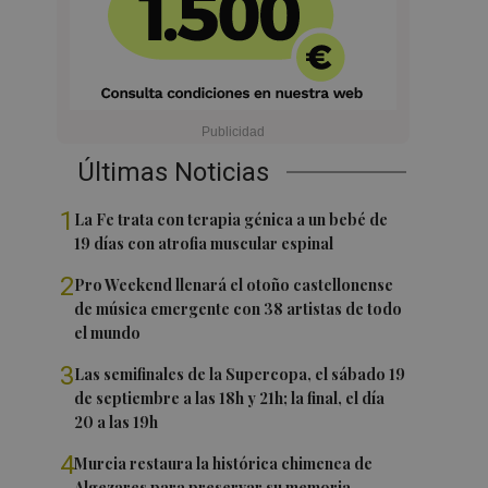
Últimas Noticias
1
La Fe trata con terapia génica a un bebé de
19 días con atrofia muscular espinal
2
Pro Weekend llenará el otoño castellonense
de música emergente con 38 artistas de todo
el mundo
3
Las semifinales de la Supercopa, el sábado 19
de septiembre a las 18h y 21h; la final, el día
20 a las 19h
4
Murcia restaura la histórica chimenea de
Algezares para preservar su memoria