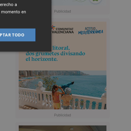
derecho a
ier momento en
PTAR TODO