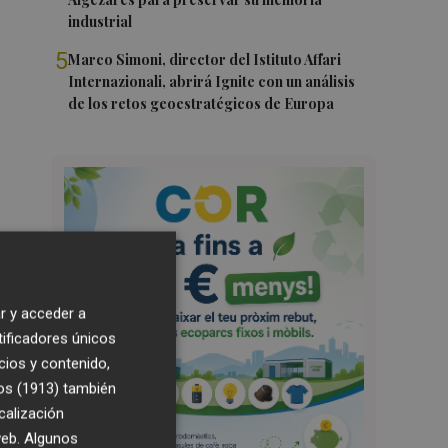
industrial
5
Marco Simoni, director del Istituto Affari
Internazionali, abrirá Ignite con un análisis
de los retos geoestratégicos de Europa
r y acceder a
tificadores únicos
cios y contenido,
os (1913)
también
calización
 web. Algunos