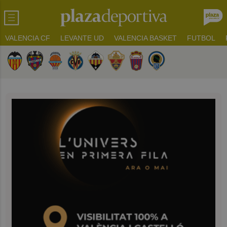
VALENCIA CF
LEVANTE UD
VALENCIA BASKET
FUTBOL