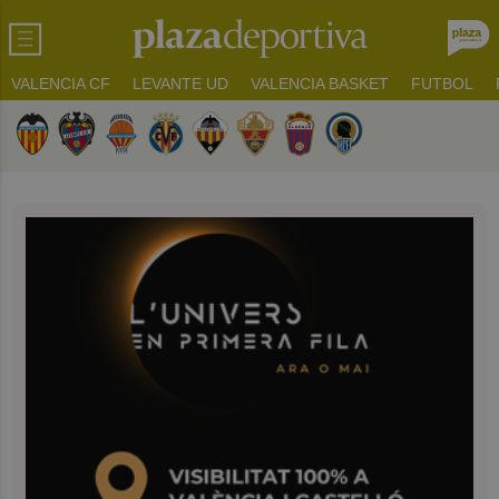
VALENCIA CF
LEVANTE UD
VALENCIA BASKET
FUTBOL