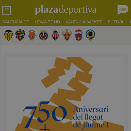
VALENCIA CF
LEVANTE UD
VALENCIA BASKET
FUTBOL