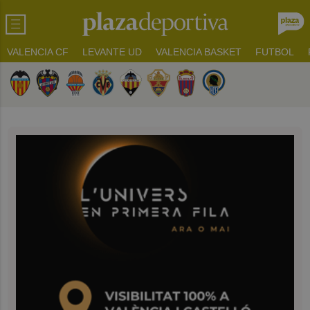
VALENCIA CF
LEVANTE UD
VALENCIA BASKET
FUTBOL