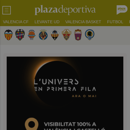
VALENCIA CF
LEVANTE UD
VALENCIA BASKET
FUTBOL