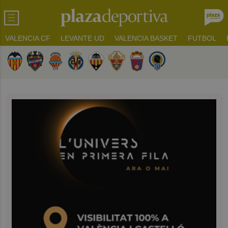
VALENCIA CF
LEVANTE UD
VALENCIA BASKET
FUTBOL