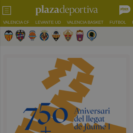
VALENCIA CF
LEVANTE UD
VALENCIA BASKET
FUTBOL