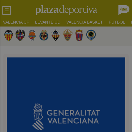
VALENCIA CF
LEVANTE UD
VALENCIA BASKET
FUTBOL