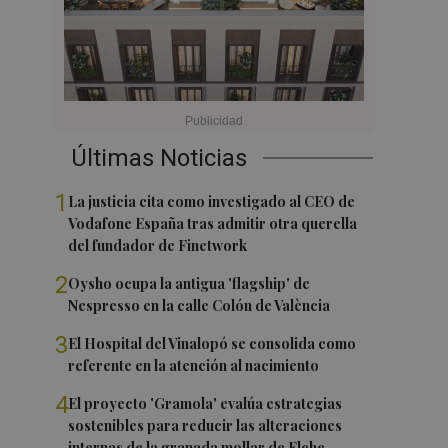
Últimas Noticias
1
La justicia cita como investigado al CEO de
Vodafone España tras admitir otra querella
del fundador de Finetwork
2
Oysho ocupa la antigua 'flagship' de
Nespresso en la calle Colón de València
3
El Hospital del Vinalopó se consolida como
referente en la atención al nacimiento
4
El proyecto 'Gramola' evalúa estrategias
sostenibles para reducir las alteraciones
internas de la granada mollar de Elche