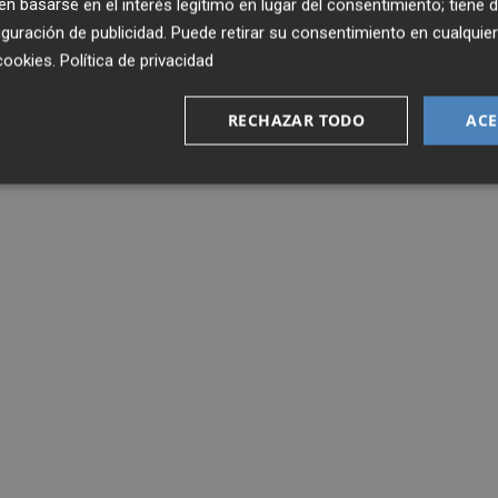
 basarse en el interés legítimo en lugar del consentimiento; tiene 
guración de publicidad
. Puede retirar su consentimiento en cualqu
cookies
.
Política de privacidad
RECHAZAR TODO
ACE