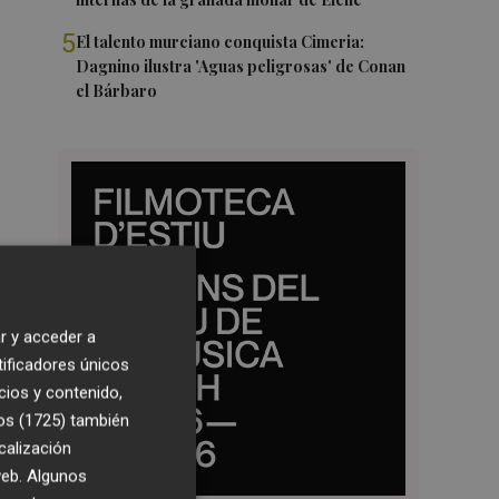
5
El talento murciano conquista Cimeria:
Dagnino ilustra 'Aguas peligrosas' de Conan
el Bárbaro
r y acceder a
tificadores únicos
cios y contenido,
os (1725)
también
calización
 web. Algunos