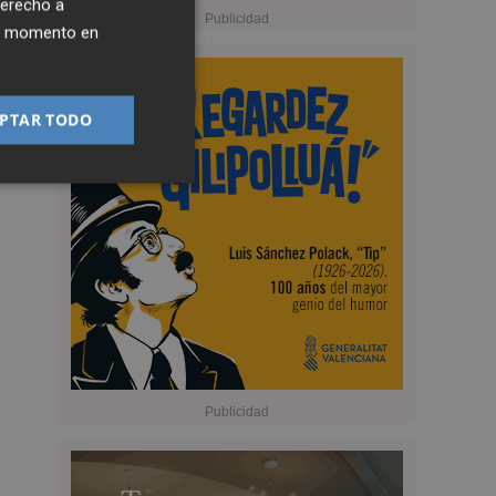
derecho a
ier momento en
PTAR TODO