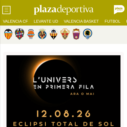
VALENCIA CF
LEVANTE UD
VALENCIA BASKET
FUTBOL