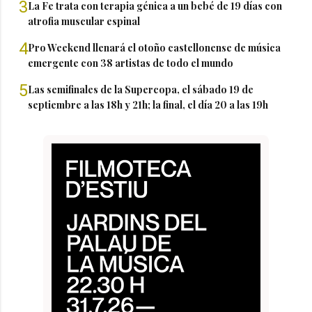
3
La Fe trata con terapia génica a un bebé de 19 días con
atrofia muscular espinal
4
Pro Weekend llenará el otoño castellonense de música
emergente con 38 artistas de todo el mundo
5
Las semifinales de la Supercopa, el sábado 19 de
septiembre a las 18h y 21h; la final, el día 20 a las 19h