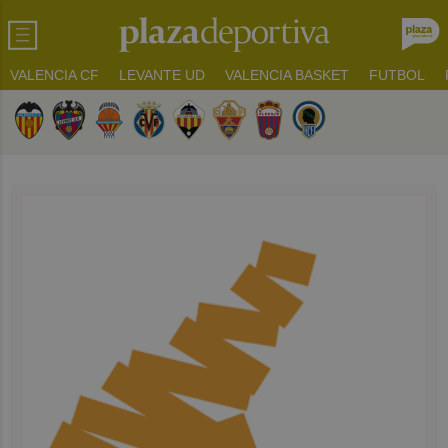
VALENCIA CF
LEVANTE UD
VALENCIA BASKET
FUTBOL