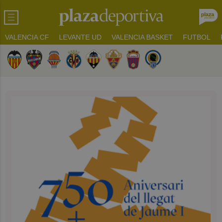
VALENCIA CF
LEVANTE UD
VALENCIA BASKET
FUTBOL