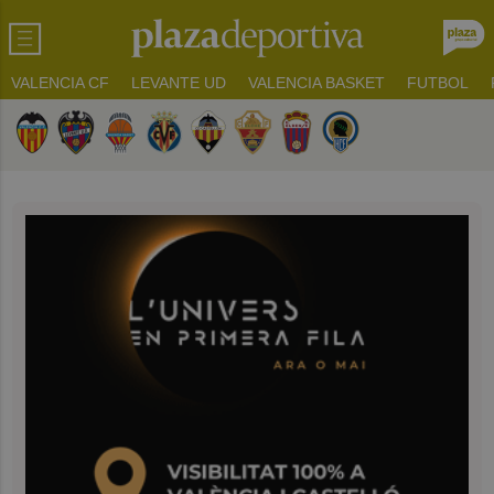
VALENCIA CF
LEVANTE UD
VALENCIA BASKET
FUTBOL