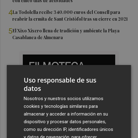
con cinco días de actividades
4
La Todolella recibe 340.000 euros del Consell para
reabrir la ermita de Sant Cristòfol tras su cierre en 2021
5
El Xixo Xixero llena de tradición y ambiente la Playa
Casablanca de Almenara
Uso responsable de sus
datos
Nosotros y nuestros socios utilizamos
cookies y tecnologías similares para
almacenar y acceder a información en su
dispositivo y procesar datos personales,
como su dirección IP, identificadores únicos
y datos de navegación, para ofrecer