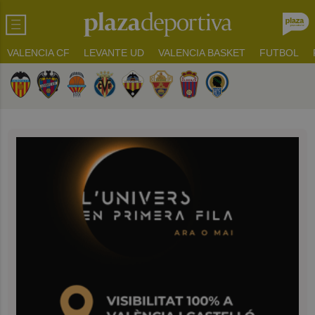
VALENCIA CF
LEVANTE UD
VALENCIA BASKET
FUTBOL