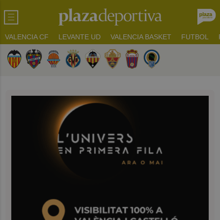
VALENCIA CF
LEVANTE UD
VALENCIA BASKET
FUTBOL