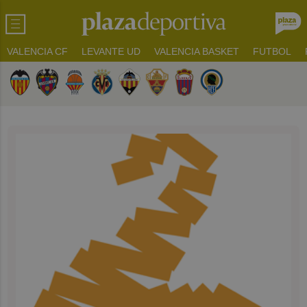
VALENCIA CF
LEVANTE UD
VALENCIA BASKET
FUTBOL