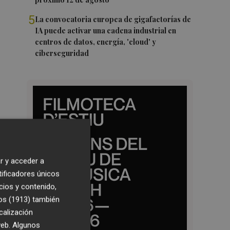
5
La convocatoria europea de gigafactorías de
IA puede activar una cadena industrial en
centros de datos, energía, 'cloud' y
ciberseguridad
r y acceder a
tificadores únicos
cios y contenido,
os (1913)
también
calización
 web. Algunos