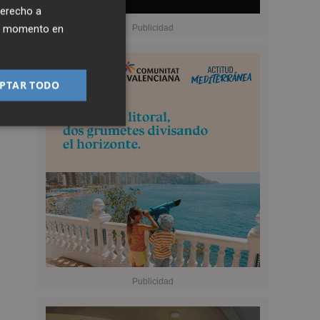
derecho a
ier momento en
PTAR TODO