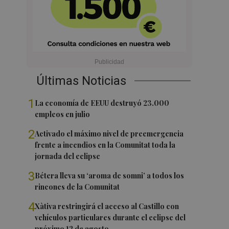
Últimas Noticias
1
La economía de EEUU destruyó 23.000
empleos en julio
2
Activado el máximo nivel de preemergencia
frente a incendios en la Comunitat toda la
jornada del eclipse
3
Bétera lleva su ‘aroma de somni’ a todos los
rincones de la Comunitat
4
Xàtiva restringirá el acceso al Castillo con
vehículos particulares durante el eclipse del
próximo 12 de agosto