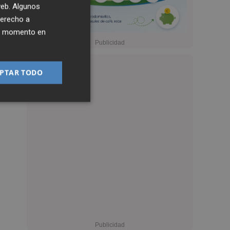
 web. Algunos
derecho a
ier momento en
PTAR TODO