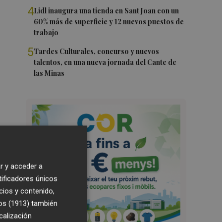
4
Lidl inaugura una tienda en Sant Joan con un
60% más de superficie y 12 nuevos puestos de
trabajo
5
Tardes Culturales, concurso y nuevos
talentos, en una nueva jornada del Cante de
las Minas
r y acceder a
tificadores únicos
cios y contenido,
os (1913)
también
calización