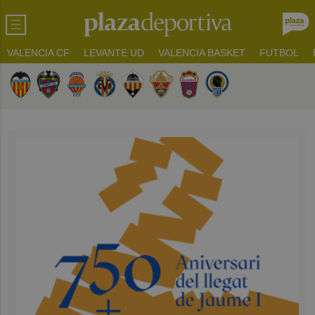
VALENCIA CF
LEVANTE UD
VALENCIA BASKET
FUTBOL