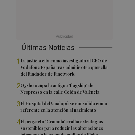
Últimas Noticias
1
La justicia cita como investigado al CEO de
Vodafone España tras admitir otra querella
del fundador de Finetwork
2
Oysho ocupa la antigua 'flagship' de
Nespresso en la calle Colón de València
3
El Hospital del Vinalopó se consolida como
referente en la atención al nacimiento
4
El proyecto 'Gramola' evalúa estrategias
sostenibles para reducir las alteraciones
internas de la granada mollar de Elche