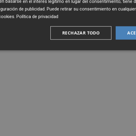
 basarse en el interés legítimo en lugar del consentimiento; tiene 
guración de publicidad
. Puede retirar su consentimiento en cualqu
cookies
.
Política de privacidad
RECHAZAR TODO
ACE