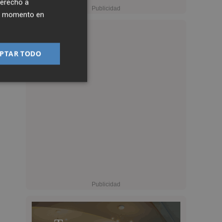
derecho a
ier momento en
PTAR TODO