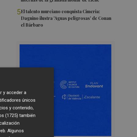
5
El talento murciano conquista Cimeria:
Dagnino ilustra 'Aguas peligrosas' de Conan
el Bárbaro
r y acceder a
tificadores únicos
cios y contenido,
os (1725)
también
calización
 web. Algunos