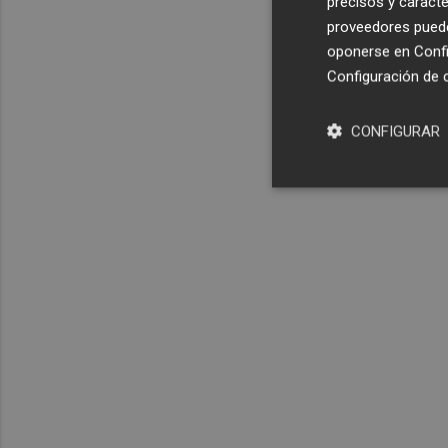
precisos y caracte
proveedores pueden
oponerse en
Confi
Configuración de 
CONFIGURAR