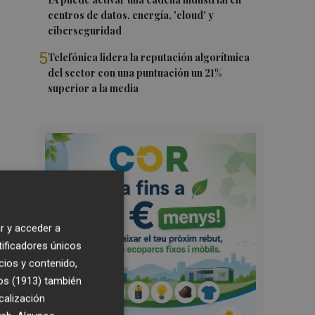
centros de datos, energía, 'cloud' y
ciberseguridad
5
Telefónica lidera la reputación algorítmica
del sector con una puntuación un 21%
superior a la media
r y acceder a
tificadores únicos
cios y contenido,
os (1913)
también
calización