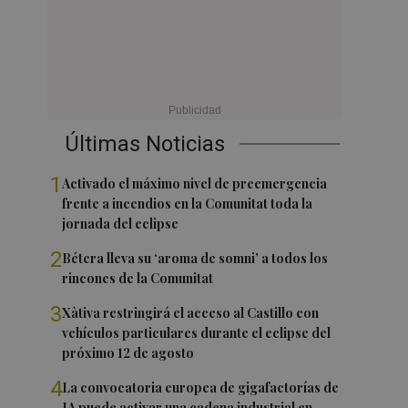
Últimas Noticias
1
Activado el máximo nivel de preemergencia
frente a incendios en la Comunitat toda la
jornada del eclipse
2
Bétera lleva su ‘aroma de somni’ a todos los
rincones de la Comunitat
3
Xàtiva restringirá el acceso al Castillo con
vehículos particulares durante el eclipse del
próximo 12 de agosto
4
La convocatoria europea de gigafactorías de
IA puede activar una cadena industrial en