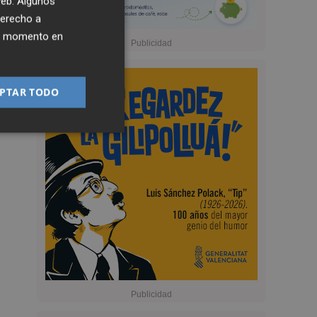
 web. Algunos
derecho a
ier momento en
PTAR TODO