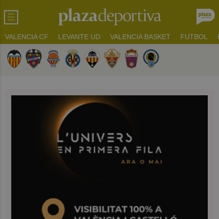
VALENCIA CF
LEVANTE UD
VALENCIA BASKET
FUTBOL