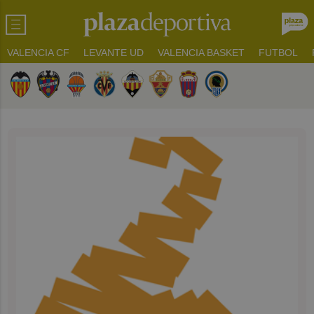
VALENCIA CF
LEVANTE UD
VALENCIA BASKET
FUTBOL