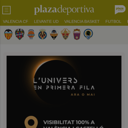
VALENCIA CF
LEVANTE UD
VALENCIA BASKET
FUTBOL